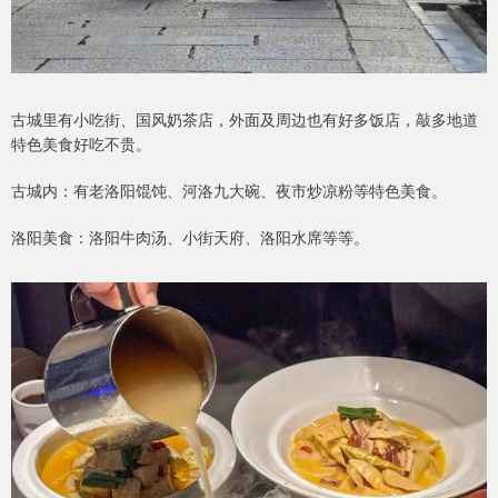
古城里有小吃街、国风奶茶店，外面及周边也有好多饭店，敲多地道
特色美食好吃不贵。
古城内：有老洛阳馄饨、河洛九大碗、夜市炒凉粉等特色美食。
洛阳美食：洛阳牛肉汤、小街天府、洛阳水席等等。