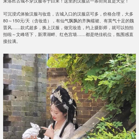
来洛邑古城不穿汉服等于白来！这里的汉服店一条街简直是天堂！
可沉浸式体验汉服与妆造，古城入口的汉服店可多，价格️合理，大多
80～150元/天（含妆造），有仙气飘飘的齐胸襦裙、有英气十足的魏
晋风……款式超多，换上汉服，做完妆造，约上摄影师，就可以拍拍
拍啦～文峰塔下，新潭湖畔、红色宫墙……都是绝佳机位，氛围感直
接拉满。