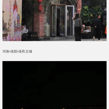
河南•洛阳•洛邑古城