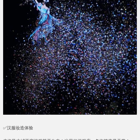
✅汉服妆造体验