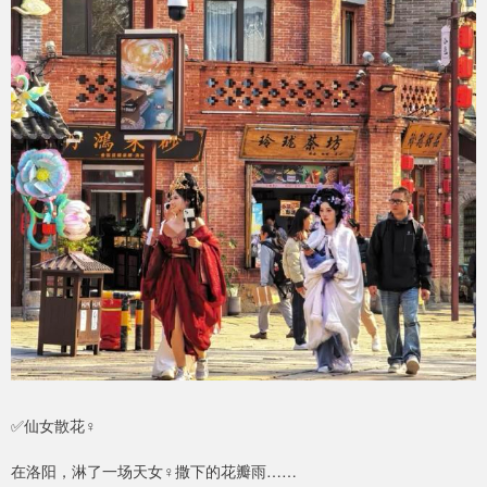
✅仙女散花♀️
在洛阳，淋了一场天女♀️撒下的花瓣雨……