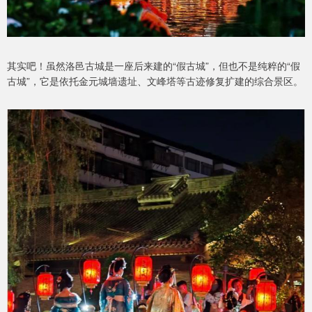
其实吧！虽然洛邑古城是一座后来建的“假古城”，但也不是纯粹的“假
古城”，它是依托金元城墙遗址、文峰塔等古迹修复扩建的综合景区。