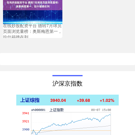
在线炒股配资平台 德转7月球员
页面浏览量榜：奥斯梅恩第一，
拉什福德在列
沪深京指数
上证综指
3940.04
+39.68
+1.02%