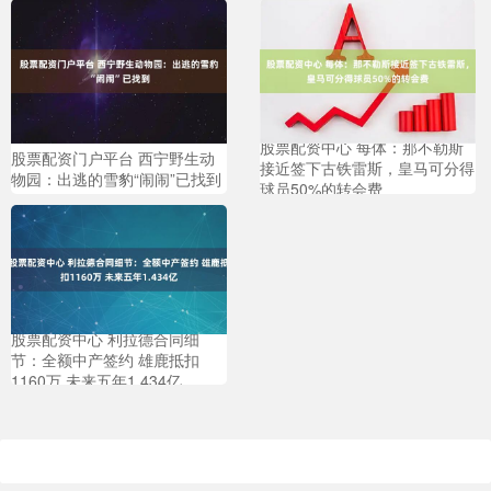
股票配资中心 每体：那不勒斯
股票配资门户平台 西宁野生动
接近签下古铁雷斯，皇马可分得
物园：出逃的雪豹“闹闹”已找到
球员50%的转会费
股票配资中心 利拉德合同细
节：全额中产签约 雄鹿抵扣
1160万 未来五年1.434亿