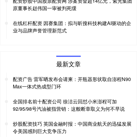
配资炒股中国股票配资网 涉案资金超14亿元，紫光集团
原董事长赵伟国一审被判死缓
在线杠杆配资 因赛集团：拟与昕搜科技构建AI驱动的企
业与品牌声誉管理新范式
最新文章
配资广告 雷军晒发布会请柬：开瓶器形状取自澎程N90
Max一体式热成型门环
全国排名前十配资公司 徐洁云回怼小米澎程可加
92/95/98号汽油被指营销：这般断章取义为何不早说
炒股配资技巧 英国金融时报：中国商业航天的迅猛发展
令美国感到巨大竞争压力