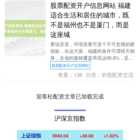
股票配资开户信息网站 福建
适合生活和居住的城市，既
不是福州也不是厦门，而是
这座城
要说宜居，环境质量可是个不可忽视的硬
指标，在这方面，福建的条件可谓得天独
厚，全省的森林覆盖率高达66.8%，妥妥
的全国各省第一，空气质量也名列全国前
股票配资开户信息网站
茅，还有福建....
查看：
138
分类：
炒股配资交流
迎客松配资文章已加载完成
沪深京指数
上证综指
3940.04
+39.68
+1.02%